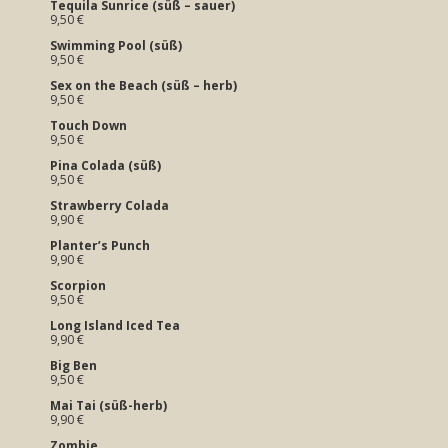
Tequila Sunrice (süß – sauer)
9,50 €
Swimming Pool (süß)
9,50 €
Sex on the Beach (süß – herb)
9,50 €
Touch Down
9,50 €
Pina Colada (süß)
9,50 €
Strawberry Colada
9,90 €
Planter’s Punch
9,90 €
Scorpion
9,50 €
Long Island Iced Tea
9,90 €
Big Ben
9,50 €
Mai Tai (süß-herb)
9,90 €
Zombie