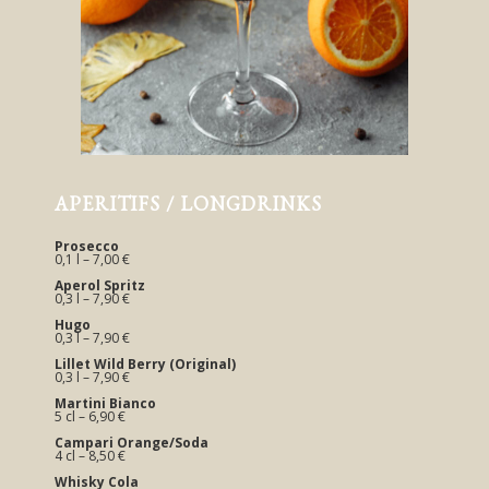
APERITIFS / LONGDRINKS
Prosecco
0,1 l – 7,00 €
Aperol Spritz
0,3 l – 7,90 €
Hugo
0,3 l – 7,90 €
Lillet Wild Berry (Original)
0,3 l – 7,90 €
Martini Bianco
5 cl – 6,90 €
Campari Orange/Soda
4 cl – 8,50 €
Whisky Cola