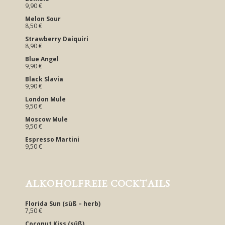
9,90 €
Melon Sour
8,50 €
Strawberry Daiquiri
8,90 €
Blue Angel
9,90 €
Black Slavia
9,90 €
London Mule
9,50 €
Moscow Mule
9,50 €
Espresso Martini
9,50 €
ALKOHOLFREIE COCKTAILS
Florida Sun (süß – herb)
7,50 €
Coconut Kiss (süß)